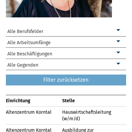
Alle Berufsfelder
Hauswirtschaft
Alle Arbeitsumfänge
Landwirtschaft
Ehrenamt
Alle Beschäftigungen
Lehrer
Minijob
Fachkraft
Alle Gegenden
Pädagogik
Teilzeit
Hilfskraft
Raum Ravensburg
Pflege
Filter zurücksetzen
Vollzeit
Ausbildung, Praktikum, Studium
Raum Stuttgart
Technik
Freiwilligendienste (FSJ, FÖJ, BFD)
Verwaltung
Einrichtung
Stelle
Ehrenamt
Altenzentrum Korntal
Hauswirtschaftsleitung
(w/m/d)
Altenzentrum Korntal
Ausbildung zur