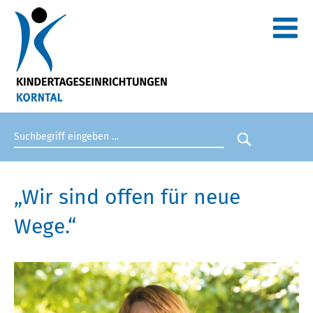
Suchbegriff eingeben
Suche star
„Wir sind offen für neue
Wege.“