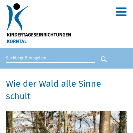
Suchbegriff eingeben
Suche star
Wie der Wald alle Sinne
schult