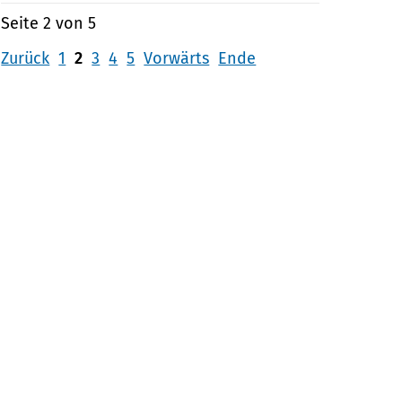
Seite 2 von 5
Zurück
1
2
3
4
5
Vorwärts
Ende