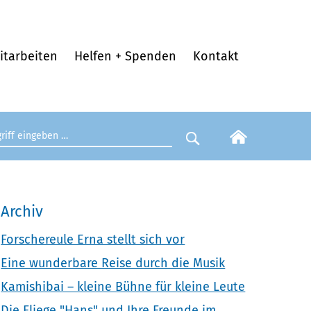
itarbeiten
Helfen + Spenden
Kontakt
egriff eingeben
Suche starten
Archiv
Forschereule Erna stellt sich vor
Eine wunderbare Reise durch die Musik
Kamishibai – kleine Bühne für kleine Leute
Die Fliege "Hans" und Ihre Freunde im