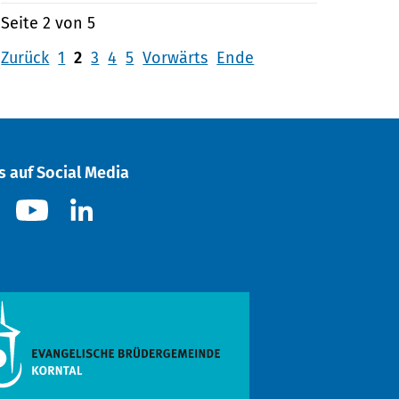
Seite 2 von 5
Zurück
1
2
3
4
5
Vorwärts
Ende
s auf Social Media